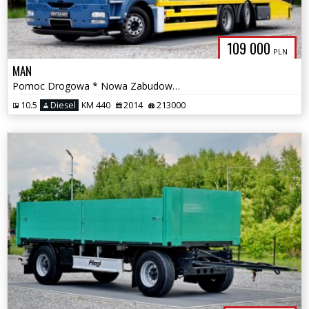
109 000
PLN
MAN
Pomoc Drogowa * Nowa Zabudowa * Podnoszona/Skrętna Oś *
10.5
Diesel
KM 440
2014
213000