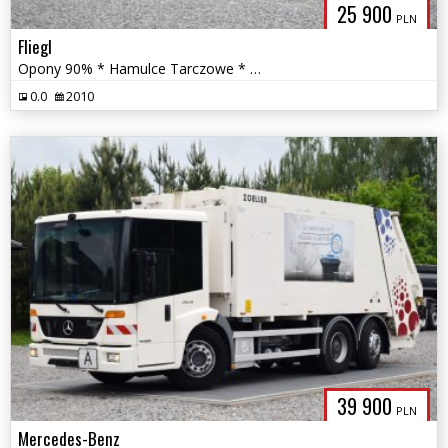
25 900
PLN
Fliegl
Opony 90% * Hamulce Tarczowe * Osie BPW * Wysoka Burta *
0.0
2010
39 900
PLN
Mercedes-Benz