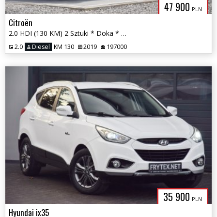
47 900
PLN
Citroën
2.0 HDI (130 KM) 2 Sztuki * Doka * Brygadówka * Klimatyzacja * 7 os. *
2.0
Diesel
KM 130
2019
197000
35 900
PLN
Hyundai ix35