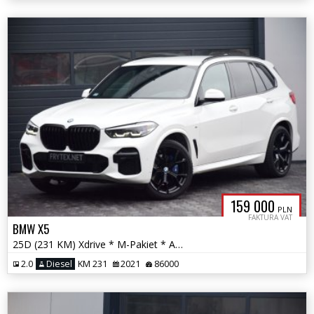
159 000
PLN
FAKTURA VAT
BMW X5
25D (231 KM) Xdrive * M-Pakiet * ACC * BMW LED * Masaż * Kamera *
2.0
Diesel
KM 231
2021
86000