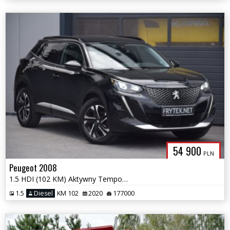
54 900
PLN
Peugeot 2008
1.5 HDI (102 KM) Aktywny Tempomat * Półskóra * Kamery 360 * Gwarancja
1.5
Diesel
KM 102
2020
177000