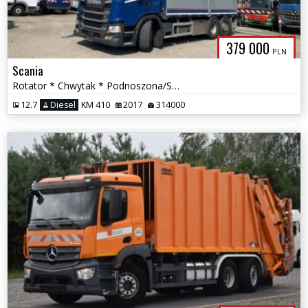
379 000
PLN
Scania
Rotator * Chwytak * Podnoszona/Skrętna Oś *
12.7
Diesel
KM 410
2017
314000