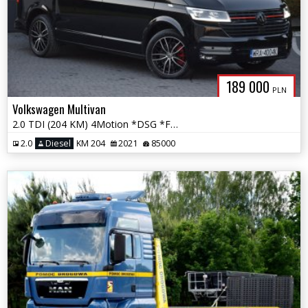
189 000
PLN
Volkswagen Multivan
2.0 TDI (204 KM) 4Motion *DSG *Full LED *2x Przesuwne Drzwi *Gwarancja
2.0
Diesel
KM 204
2021
85000