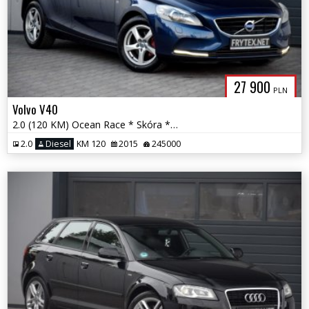
27 900
PLN
Volvo V40
2.0 (120 KM) Ocean Race * Skóra * Panorama * Kamera Cofania *
2.0
Diesel
KM 120
2015
245000