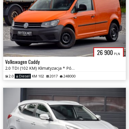
26 900
PLN
Volkswagen Caddy
2.0 TDI (102 KM) Klimatyzacja * Półskóra * Pisemna Gwarancja
2.0
Diesel
KM 102
2017
248000