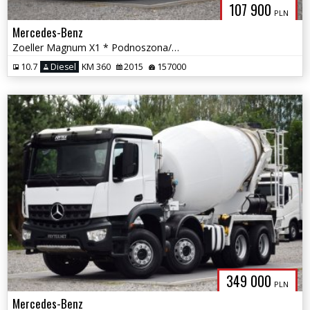
107 900
PLN
Mercedes-Benz
Zoeller Magnum X1 * Podnoszona/Skrętna Oś * Poduszki Przód/Tył *
10.7
Diesel
KM 360
2015
157000
349 000
PLN
Mercedes-Benz