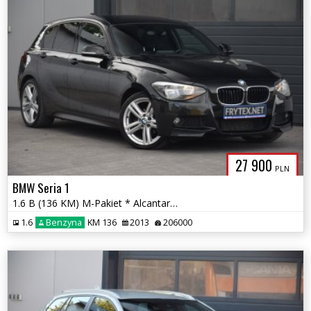
27 900
PLN
BMW Seria 1
1.6 B (136 KM) M-Pakiet * Alcantara * Nawigacja * Tempomat * Gwarancja
1.6
Benzyna
KM 136
2013
206000