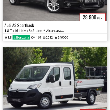
28 900
PLN
Audi A3 Sportback
1.8 T (161 KM) 3xS-Line * Alcantara * Bose * Xenon * LED * Tempomat *
1.8
Benzyna
KM 161
2012
249000