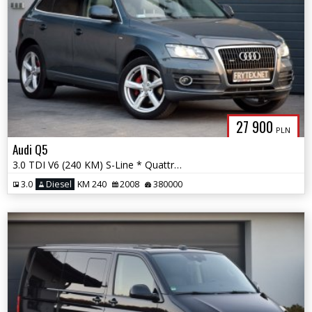
27 900
PLN
Audi Q5
3.0 TDI V6 (240 KM) S-Line * Quattro * Panorama * Xenon * Skóra * LED
3.0
Diesel
KM 240
2008
380000