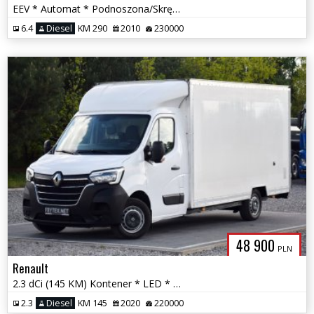
EEV * Automat * Podnoszona/Skrętna Oś * Poduszki Przód/Tył *
6.4
Diesel
KM 290
2010
230000
48 900
PLN
Renault
2.3 dCi (145 KM) Kontener * LED * Klimatyzacja * Nawigacja * PDC *
2.3
Diesel
KM 145
2020
220000