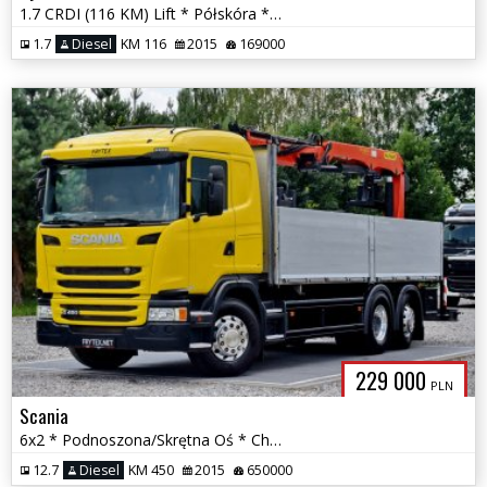
1.7 CRDI (116 KM) Lift * Półskóra * LED * Climatronic * Gwarancja
1.7
Diesel
KM 116
2015
169000
229 000
PLN
Scania
6x2 * Podnoszona/Skrętna Oś * Chwytak * Rotator * Alufelgi * LED *
12.7
Diesel
KM 450
2015
650000