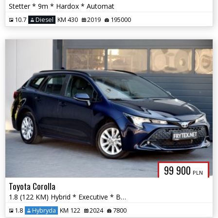
Stetter * 9m * Hardox * Automat
10.7
Diesel
KM 430
2019
195000
FRYTEX.NET
99 900
PLN
Toyota Corolla
1.8 (122 KM) Hybrid * Executive * Bi-LED * Kamera Cofania * Nawigacja
1.8
Hybryda
KM 122
2024
7800