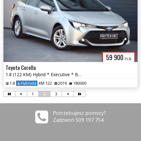
59 900
PLN
Toyota Corolla
1.8 (122 KM) Hybrid * Executive * Bi-LED * Kamera Cofania * El. Klapa
1.8
Hybryda
KM 122
2019
180000
1
2
3
Potrzebujesz pomocy?
Zadzwoń 509 197 754