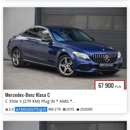
67 900
PLN
Mercedes-Benz Klasa C
C 350e S (279 KM) Plug IN * AMG * Podg./Went. Fotele * Full LED *
2.0
Hybryda Plug-in
KM 279
2015
250000