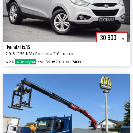
30 900
PLN
Hyundai ix35
2.0 B (136 KM) Półskóra * Climatronic * Podg. Szyba * Gwarancja *
2.0
Benzyna
KM 136
2010
174000