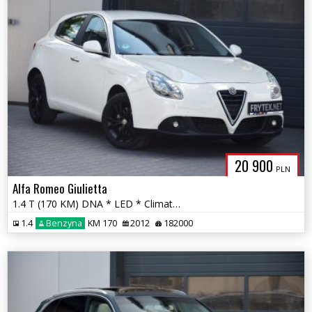
20 900
PLN
Alfa Romeo Giulietta
1.4 T (170 KM) DNA * LED * Climatronic * PDC * Pisemna Gwarancja *
1.4
Benzyna
KM 170
2012
182000