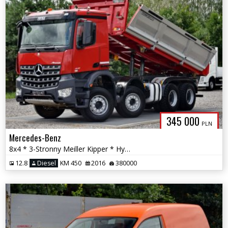
345 000
PLN
Mercedes-Benz
8x4 * 3-Stronny Meiller Kipper * Hydroburta/Bordmatic * Automat *
12.8
Diesel
KM 450
2016
380000