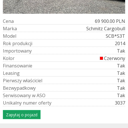
C
e
n
a
69 900.00 PLN
M
a
r
k
a
Schmitz Cargobull
M
o
d
e
l
SCB*S3T
R
o
k
p
r
o
d
u
k
c
j
i
2014
I
m
p
o
r
t
o
w
a
n
y
Tak
K
o
l
o
r
Czerwony
F
i
n
a
n
s
o
w
a
n
i
e
Tak
L
e
a
s
i
n
g
Tak
P
i
e
r
w
s
z
y
w
ł
a
ś
c
i
c
i
e
l
Tak
B
e
z
w
y
p
a
d
k
o
w
y
Tak
S
e
r
w
i
s
o
w
a
n
y
w
A
S
O
Tak
U
n
i
k
a
l
n
y
n
u
m
e
r
o
f
e
r
t
y
3037
Zapytaj o pojazd