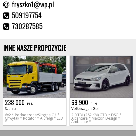
fryszko1@wp.pl
509197754
730287585
INNE NASZE PROPOZYCJE
238 000
69 900
PLN
PLN
Scania
Volkswagen Golf
6x2 * Podnoszona/Skrętna Oś *
2.0 TDI (262 KM) GTD * DSG *
Chwytak * Rotator * Alufelgi * LED
Alcantara * Maxton Design *
*
Ambiente *