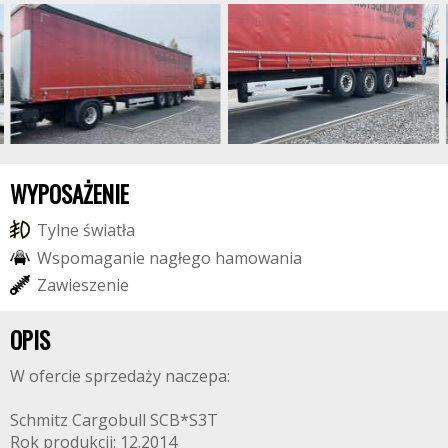
WYPOSAŻENIE
T
y
l
n
e
ś
w
i
a
t
ł
a
W
s
p
o
m
a
g
a
n
i
e
n
a
g
ł
e
g
o
h
a
m
o
w
a
n
i
a
Z
a
w
i
e
s
z
e
n
i
e
OPIS
W ofercie sprzedaży naczepa:
Schmitz Cargobull SCB*S3T
Rok produkcji: 12.2014