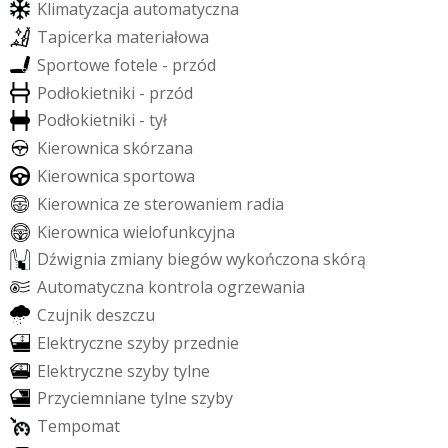
K
l
i
m
a
t
y
z
a
c
j
a
a
u
t
o
m
a
t
y
c
z
n
a
T
a
p
i
c
e
r
k
a
m
a
t
e
r
i
a
ł
o
w
a
S
p
o
r
t
o
w
e
f
o
t
e
l
e
-
p
r
z
ó
d
P
o
d
ł
o
k
i
e
t
n
i
k
i
-
p
r
z
ó
d
P
o
d
ł
o
k
i
e
t
n
i
k
i
-
t
y
ł
K
i
e
r
o
w
n
i
c
a
s
k
ó
r
z
a
n
a
K
i
e
r
o
w
n
i
c
a
s
p
o
r
t
o
w
a
K
i
e
r
o
w
n
i
c
a
z
e
s
t
e
r
o
w
a
n
i
e
m
r
a
d
i
a
K
i
e
r
o
w
n
i
c
a
w
i
e
l
o
f
u
n
k
c
y
j
n
a
D
ź
w
i
g
n
i
a
z
m
i
a
n
y
b
i
e
g
ó
w
w
y
k
o
ń
c
z
o
n
a
s
k
ó
r
ą
A
u
t
o
m
a
t
y
c
z
n
a
k
o
n
t
r
o
l
a
o
g
r
z
e
w
a
n
i
a
C
z
u
j
n
i
k
d
e
s
z
c
z
u
E
l
e
k
t
r
y
c
z
n
e
s
z
y
b
y
p
r
z
e
d
n
i
e
E
l
e
k
t
r
y
c
z
n
e
s
z
y
b
y
t
y
l
n
e
P
r
z
y
c
i
e
m
n
i
a
n
e
t
y
l
n
e
s
z
y
b
y
T
e
m
p
o
m
a
t