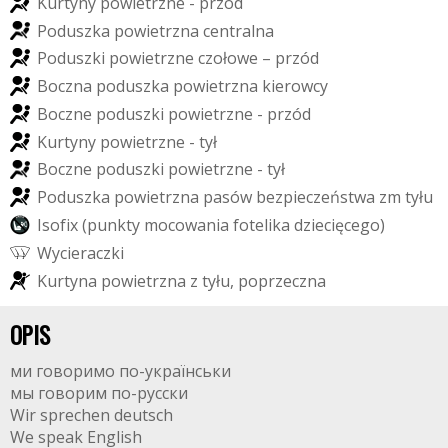
K
u
r
t
y
n
y
p
o
w
i
e
t
r
z
n
e
-
p
r
z
ó
d
P
o
d
u
s
z
k
a
p
o
w
i
e
t
r
z
n
a
c
e
n
t
r
a
l
n
a
P
o
d
u
s
z
k
i
p
o
w
i
e
t
r
z
n
e
c
z
o
ł
o
w
e
–
p
r
z
ó
d
B
o
c
z
n
a
p
o
d
u
s
z
k
a
p
o
w
i
e
t
r
z
n
a
k
i
e
r
o
w
c
y
B
o
c
z
n
e
p
o
d
u
s
z
k
i
p
o
w
i
e
t
r
z
n
e
-
p
r
z
ó
d
K
u
r
t
y
n
y
p
o
w
i
e
t
r
z
n
e
-
t
y
ł
B
o
c
z
n
e
p
o
d
u
s
z
k
i
p
o
w
i
e
t
r
z
n
e
-
t
y
ł
P
o
d
u
s
z
k
a
p
o
w
i
e
t
r
z
n
a
p
a
s
ó
w
b
e
z
p
i
e
c
z
e
ń
s
t
w
a
z
m
t
y
ł
u
I
s
o
f
i
x
(
p
u
n
k
t
y
m
o
c
o
w
a
n
i
a
f
o
t
e
l
i
k
a
d
z
i
e
c
i
ę
c
e
g
o
)
W
y
c
i
e
r
a
c
z
k
i
K
u
r
t
y
n
a
p
o
w
i
e
t
r
z
n
a
z
t
y
ł
u
,
p
o
p
r
z
e
c
z
n
a
OPIS
ми говоримо по-українськи
мы говорим по-русски
Wir sprechen deutsch
We speak English