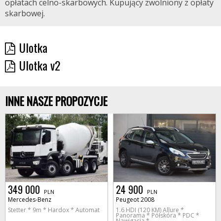
opłatach celno-skarbowych. Kupujący zwolniony z opłaty
skarbowej.
Ulotka
Ulotka v2
INNE NASZE PROPOZYCJE
349 000
24 900
PLN
PLN
Mercedes-Benz
Peugeot 2008
Stetter * 9m * Hardox * Automat
1.6 HDI (120 KM) Allure *
Panorama * Półskóra * PDC *
Nawigacja *