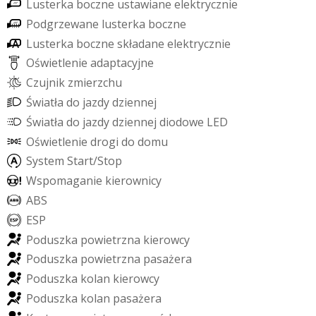
L
u
s
t
e
r
k
a
b
o
c
z
n
e
u
s
t
a
w
i
a
n
e
e
l
e
k
t
r
y
c
z
n
i
e
P
o
d
g
r
z
e
w
a
n
e
l
u
s
t
e
r
k
a
b
o
c
z
n
e
L
u
s
t
e
r
k
a
b
o
c
z
n
e
s
k
ł
a
d
a
n
e
e
l
e
k
t
r
y
c
z
n
i
e
O
ś
w
i
e
t
l
e
n
i
e
a
d
a
p
t
a
c
y
j
n
e
C
z
u
j
n
i
k
z
m
i
e
r
z
c
h
u
Ś
w
i
a
t
ł
a
d
o
j
a
z
d
y
d
z
i
e
n
n
e
j
Ś
w
i
a
t
ł
a
d
o
j
a
z
d
y
d
z
i
e
n
n
e
j
d
i
o
d
o
w
e
L
E
D
O
ś
w
i
e
t
l
e
n
i
e
d
r
o
g
i
d
o
d
o
m
u
S
y
s
t
e
m
S
t
a
r
t
/
S
t
o
p
W
s
p
o
m
a
g
a
n
i
e
k
i
e
r
o
w
n
i
c
y
A
B
S
E
S
P
P
o
d
u
s
z
k
a
p
o
w
i
e
t
r
z
n
a
k
i
e
r
o
w
c
y
P
o
d
u
s
z
k
a
p
o
w
i
e
t
r
z
n
a
p
a
s
a
ż
e
r
a
P
o
d
u
s
z
k
a
k
o
l
a
n
k
i
e
r
o
w
c
y
P
o
d
u
s
z
k
a
k
o
l
a
n
p
a
s
a
ż
e
r
a