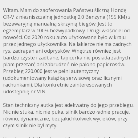
Witam. Mam do zaoferowania Państwu śliczną Hondę
CR-V z niezniszczalną jednostką 2.0 Benzyna (155 KM) z
bezawaryjną manualną skrzynią biegów. Jest to
FRYTEX.NET
egzemplarz w 100% bezwypadkowy. Drugi właściciel od
nowości. Od 2020 roku auto użytkowane było w kraju
przez jednego użytkownika. Na lakierze nie ma żadnych
rys, zadrapań ani odprysków. Wnętrze również jest
bardzo czyste i zadbane, tapicerka nie posiada żadnych
plam przetarć ani zabrudzeń nie palono papierosów.
Przebieg 220.000 jest w pełni autentyczny
(udokumentowany książką serwisową oraz licznymi
rachunkami). Dla konkretnie zainteresowanych
udostępnię nr VIN.
Stan techniczny autka jest adekwatny do jego przebiegu.
Nic nie stuka, nic nie puka, silnik bardzo ładnie pracuje,
równo, dynamicznie, bez jakichkolwiek wycieków, przy
czym silnik nie był myty.