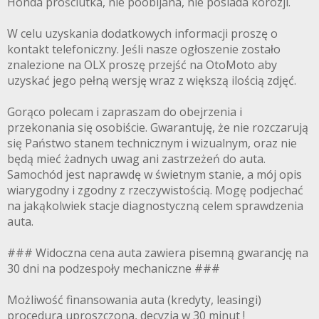
Honda prościutka, nie poobijana, nie posiada korozji.
W celu uzyskania dodatkowych informacji proszę o
kontakt telefoniczny. Jeśli nasze ogłoszenie zostało
znalezione na OLX proszę przejść na OtoMoto aby
uzyskać jego pełną wersję wraz z większą ilością zdjęć.
Gorąco polecam i zapraszam do obejrzenia i
przekonania się osobiście. Gwarantuję, że nie rozczarują
się Państwo stanem technicznym i wizualnym, oraz nie
będą mieć żadnych uwag ani zastrzeżeń do auta.
Samochód jest naprawdę w świetnym stanie, a mój opis
wiarygodny i zgodny z rzeczywistością. Mogę podjechać
na jakąkolwiek stacje diagnostyczną celem sprawdzenia
auta.
### Widoczna cena auta zawiera pisemną gwarancję na
30 dni na podzespoły mechaniczne ###
Możliwość finansowania auta (kredyty, leasingi)
procedura uproszczona, decyzja w 30 minut !