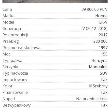
C
e
n
a
39 900.00 PLN
M
a
r
k
a
Honda
M
o
d
e
l
CR-V
G
e
n
e
r
a
c
j
a
IV (2012-2018)
R
o
k
p
r
o
d
u
k
c
j
i
2012
P
r
z
e
b
i
e
g
220 000
P
o
j
e
m
n
o
ś
ć
s
k
o
k
o
w
a
1997
M
o
c
155
T
y
p
p
a
l
i
w
a
Benzyna
S
k
r
z
y
n
i
a
Manualna
T
y
p
n
a
d
w
o
z
i
a
SUV
I
m
p
o
r
t
o
w
a
n
y
Tak
K
o
l
o
r
Srebrny
F
i
n
a
n
s
o
w
a
n
i
e
Tak
N
a
p
ę
d
Na przednie koła
B
e
z
w
y
p
a
d
k
o
w
y
Tak