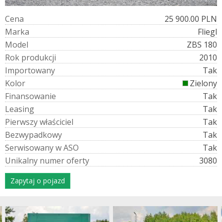
C
e
n
a
25 900.00 PLN
M
a
r
k
a
Fliegl
M
o
d
e
l
ZBS 180
R
o
k
p
r
o
d
u
k
c
j
i
2010
I
m
p
o
r
t
o
w
a
n
y
Tak
K
o
l
o
r
Zielony
F
i
n
a
n
s
o
w
a
n
i
e
Tak
L
e
a
s
i
n
g
Tak
P
i
e
r
w
s
z
y
w
ł
a
ś
c
i
c
i
e
l
Tak
B
e
z
w
y
p
a
d
k
o
w
y
Tak
S
e
r
w
i
s
o
w
a
n
y
w
A
S
O
Tak
U
n
i
k
a
l
n
y
n
u
m
e
r
o
f
e
r
t
y
3080
Zapytaj o pojazd