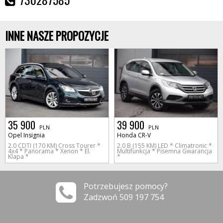
INNE NASZE PROPOZYCJE
35 900
39 900
PLN
PLN
Opel Insignia
Honda CR-V
2.0 CDTI (170 KM) Cross Tourer *
2.0 B (155 KM) LED * Climatronic *
4x4 * Panorama * Xenon * El.
Multifunkcja * Pisemna Gwarancja
Klapa *
*
Potrzebujesz pomocy?
Zadzwoń 509 197 754