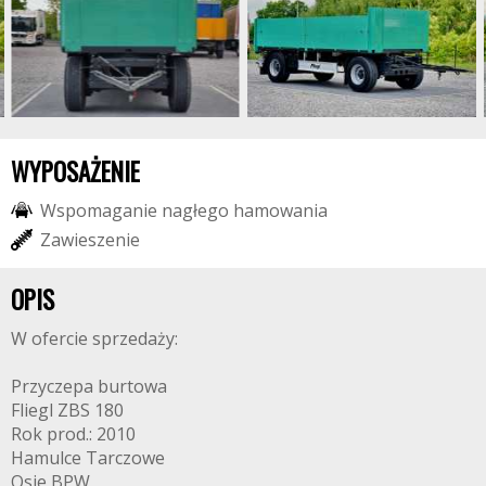
WYPOSAŻENIE
W
s
p
o
m
a
g
a
n
i
e
n
a
g
ł
e
g
o
h
a
m
o
w
a
n
i
a
Z
a
w
i
e
s
z
e
n
i
e
OPIS
W ofercie sprzedaży:
Przyczepa burtowa
Fliegl ZBS 180
Rok prod.: 2010
Hamulce Tarczowe
Osie BPW