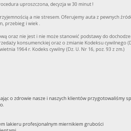
rocedura uproszczona, decyzja w 30 minut !
rzyjemnością a nie stresem. Oferujemy auta z pewnych źród
, przebieg i wiek .
dlową oraz nie jest i nie może stanowić podstawy do dochod
rzedaży konsumenckiej oraz o zmianie Kodeksu cywilnego (Dz.
etnia 1964 r. Kodeks cywilny (Dz. U. Nr 16, poz. 93 z zm.)
jąc o zdrowie nasze i naszych klientów przygotowaliśmy sp
o.
em lakieru profesjonalnym miernikiem grubości
ientami