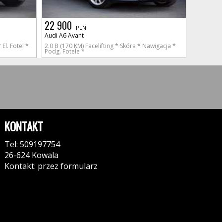
22 900
PLN
Audi A6 Avant
El. Fotel *
2.0 B (170 KM) Facelifting * Skóra * Nawigacja *
Podg. Fotele *
KONTAKT
Tel: 509197754
26-624 Kowala
Kontakt: przez formularz