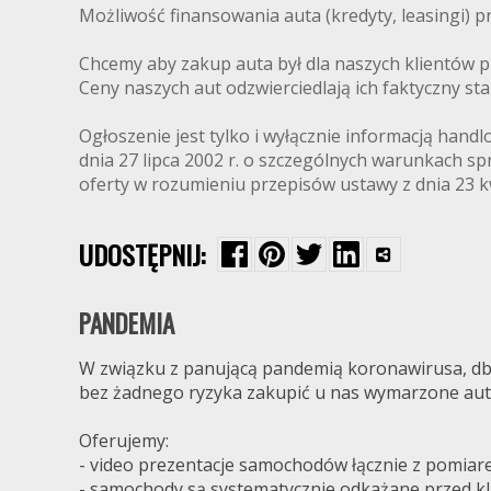
Możliwość finansowania auta (kredyty, leasingi) p
Chcemy aby zakup auta był dla naszych klientów p
Ceny naszych aut odzwierciedlają ich faktyczny stan
Ogłoszenie jest tylko i wyłącznie informacją han
dnia 27 lipca 2002 r. o szczególnych warunkach sp
oferty w rozumieniu przepisów ustawy z dnia 23 kwi
UDOSTĘPNIJ:
PANDEMIA
W związku z panującą pandemią koronawirusa, dba
bez żadnego ryzyka zakupić u nas wymarzone aut
Oferujemy:
- video prezentacje samochodów łącznie z pomiar
- samochody są systematycznie odkażane przed kl