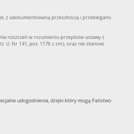
eł, z udokumentowaną przeszłością i przebiegami.
zenia roszczeń w rozumieniu przepisów ustawy z
 U. Nr 141, poz. 1176 z zm.), oraz nie stanowi
ecjalne udogodnienia, dzięki który mogą Państwo