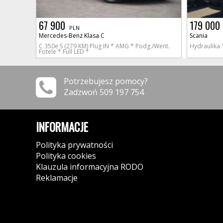
67 900
179 000
PLN
Mercedes-Benz Klasa C
Scania
C 350e S (279 KM) Plug IN * AMG * Podg./Went.
Hydraulika 
Fotele * Full LED *
Potrzebujesz pomocy?
Zadzwoń 509 197 754
INFORMACJE
Polityka prywatności
Polityka cookies
Klauzula informacyjna RODO
Reklamacje