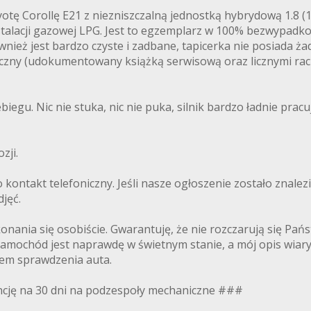
tę Corollę E21 z niezniszczalną jednostką hybrydową 1.8 
stalacji gazowej LPG. Jest to egzemplarz w 100% bezwypadkow
nież jest bardzo czyste i zadbane, tapicerka nie posiada ż
tyczny (udokumentowany książką serwisową oraz licznymi ra
iegu. Nic nie stuka, nic nie puka, silnik bardzo ładnie prac
FRYTEX.NET
zji.
 kontakt telefoniczny. Jeśli nasze ogłoszenie zostało znal
djęć.
onania się osobiście. Gwarantuję, że nie rozczarują się Pań
Samochód jest naprawdę w świetnym stanie, a mój opis wiary
lem sprawdzenia auta.
cję na 30 dni na podzespoły mechaniczne ###