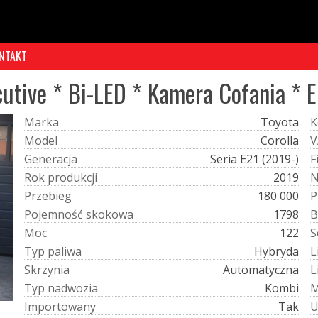
NTAKT
utive * Bi-LED * Kamera Cofania * E
M
a
r
k
a
Toyota
K
M
o
d
e
l
Corolla
V
G
e
n
e
r
a
c
j
a
Seria E21 (2019-)
F
R
o
k
p
r
o
d
u
k
c
j
i
2019
P
r
z
e
b
i
e
g
180 000
P
P
o
j
e
m
n
o
ś
ć
s
k
o
k
o
w
a
1798
B
M
o
c
122
S
T
y
p
p
a
l
i
w
a
Hybryda
L
S
k
r
z
y
n
i
a
Automatyczna
L
T
y
p
n
a
d
w
o
z
i
a
Kombi
I
m
p
o
r
t
o
w
a
n
y
Tak