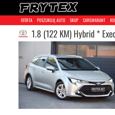
OFERTA
POSZUKUJĘ AUTO
SKUP
CARGWARANT
KO
1.8 (122 KM) Hybrid * Exec