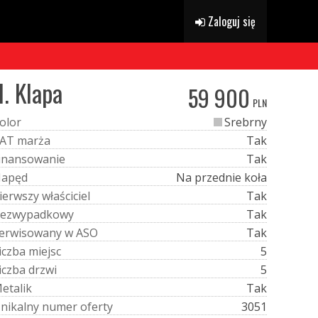
Zaloguj się
l. Klapa
59 900
PLN
o
l
o
r
Srebrny
A
T
m
a
r
ż
a
Tak
i
n
a
n
s
o
w
a
n
i
e
Tak
N
a
p
ę
d
Na przednie koła
i
e
r
w
s
z
y
w
ł
a
ś
c
i
c
i
e
l
Tak
e
z
w
y
p
a
d
k
o
w
y
Tak
e
r
w
i
s
o
w
a
n
y
w
A
S
O
Tak
i
c
z
b
a
m
i
e
j
s
c
5
i
c
z
b
a
d
r
z
w
i
5
M
e
t
a
l
i
k
Tak
U
n
i
k
a
l
n
y
n
u
m
e
r
o
f
e
r
t
y
3051