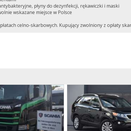
antybakteryjne, płyny do dezynfekcji, rękawiczki i maski
olnie wskazane miejsce w Polsce
opłatach celno-skarbowych. Kupujący zwolniony z opłaty ska