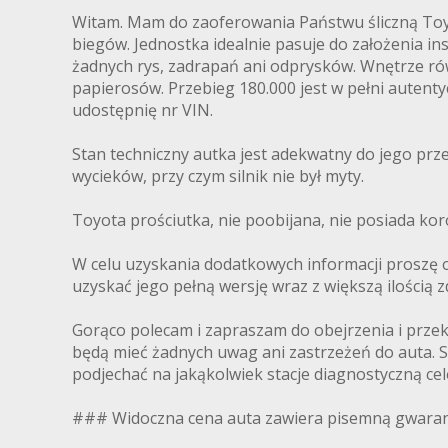
Witam. Mam do zaoferowania Państwu śliczną Toyo
biegów. Jednostka idealnie pasuje do założenia in
żadnych rys, zadrapań ani odprysków. Wnętrze rów
papierosów. Przebieg 180.000 jest w pełni auten
udostępnię nr VIN.
Stan techniczny autka jest adekwatny do jego przeb
wycieków, przy czym silnik nie był myty.
Toyota prościutka, nie poobijana, nie posiada koro
W celu uzyskania dodatkowych informacji proszę o
uzyskać jego pełną wersję wraz z większą ilością z
Gorąco polecam i zapraszam do obejrzenia i przek
będą mieć żadnych uwag ani zastrzeżeń do auta. 
podjechać na jakąkolwiek stacje diagnostyczną ce
### Widoczna cena auta zawiera pisemną gwaran