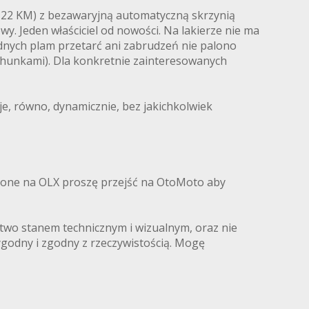
(122 KM) z bezawaryjną automatyczną skrzynią
y. Jeden właściciel od nowości. Na lakierze nie ma
adnych plam przetarć ani zabrudzeń nie palono
chunkami). Dla konkretnie zainteresowanych
uje, równo, dynamicznie, bez jakichkolwiek
ezione na OLX proszę przejść na OtoMoto aby
stwo stanem technicznym i wizualnym, oraz nie
godny i zgodny z rzeczywistością. Mogę