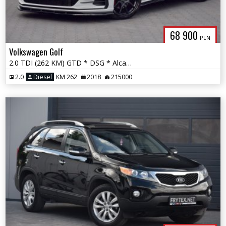
68 900
PLN
Volkswagen Golf
2.0 TDI (262 KM) GTD * DSG * Alcantara * Maxton Design * Ambiente *
2.0
Diesel
KM 262
2018
215000