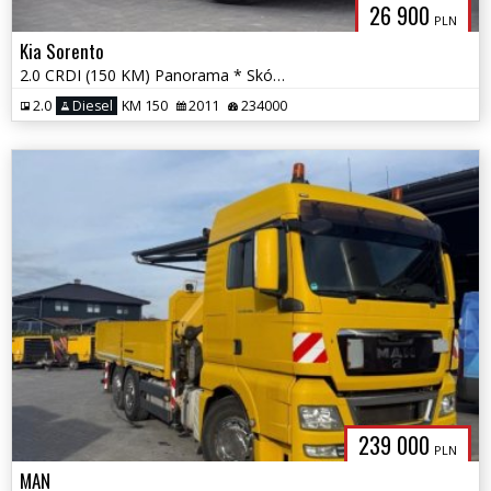
26 900
PLN
Kia Sorento
2.0 CRDI (150 KM) Panorama * Skóra * El. Fotel * Nawigacja * Gwarancja
2.0
Diesel
KM 150
2011
234000
239 000
PLN
MAN