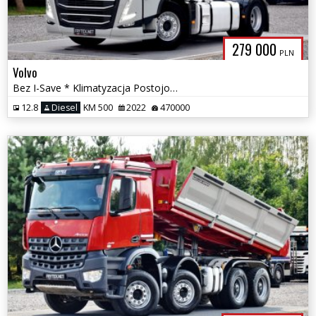
279 000
PLN
Volvo
Bez I-Save * Klimatyzacja Postojowa * ACC * 2 Baki * LED *
12.8
Diesel
KM 500
2022
470000