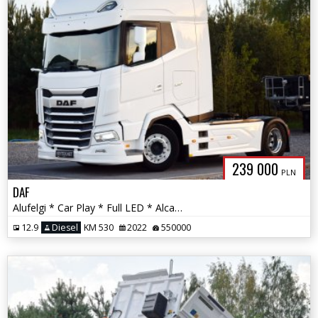
239 000
PLN
DAF
Alufelgi * Car Play * Full LED * Alcantara * DAF Premium Audio *
12.9
Diesel
KM 530
2022
550000