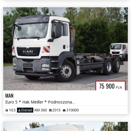
75 900
PLN
MAN
Euro 5 * Hak Meiller * Podnoszona/Skrętna Oś * Kamera Cofania *
10.5
Diesel
KM 360
2013
310000