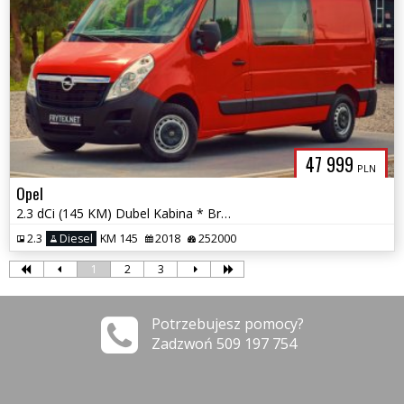
47 999
PLN
Opel
2.3 dCi (145 KM) Dubel Kabina * Brygadówka * 7 os. * Klimatyzacja *
2.3
Diesel
KM 145
2018
252000
1
2
3
Potrzebujesz pomocy?
Zadzwoń 509 197 754