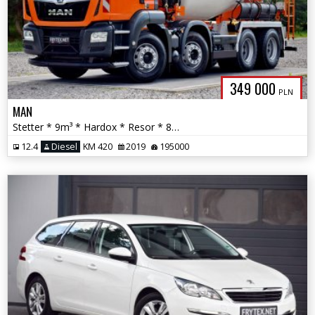
349 000
PLN
MAN
Stetter * 9m³ * Hardox * Resor * 8x4 * Automat * Nowe Opony * Kamera *
12.4
Diesel
KM 420
2019
195000