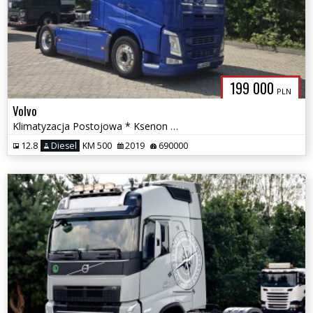
199 000
PLN
Volvo
Klimatyzacja Postojowa * Ksenon * LED * Alufelgi Alcoa *
12.8
Diesel
KM 500
2019
690000