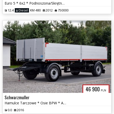
Euro 5 * 6x2 * Podnoszona/Skrętna Oś *
12.4
Diesel
KM 480
2012
750000
FRYTEX.NET
46 900
PLN
Schwarzmuller
Hamulce Tarczowe * Osie BPW * Aluminiowe Burty * Duomatic
0.0
2016