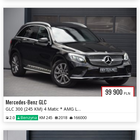
99 900
PLN
Mercedes-Benz GLC
GLC 300 (245 KM) 4 Matic * AMG Line * Serwis ASO * Gwarancja *
2.0
Benzyna
KM 245
2018
166000