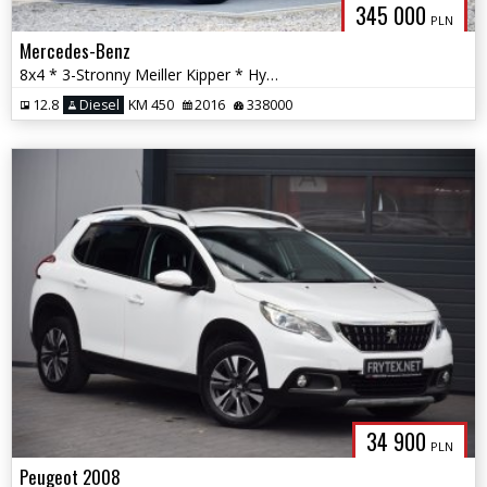
345 000
PLN
Mercedes-Benz
8x4 * 3-Stronny Meiller Kipper * Hydroburta/Bordmatic * Automat *
12.8
Diesel
KM 450
2016
338000
34 900
PLN
Peugeot 2008