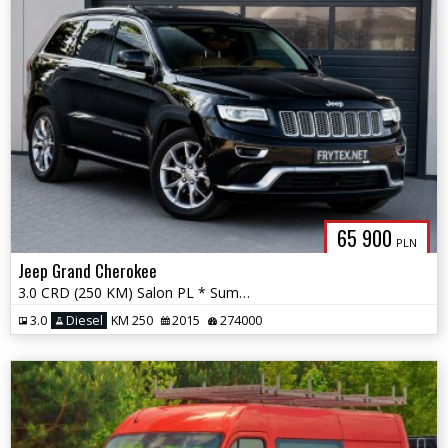
65 900
PLN
Jeep Grand Cherokee
3.0 CRD (250 KM) Salon PL * Summit * 4x4 * Panorama * El. Klapa * LED
3.0
Diesel
KM 250
2015
274000