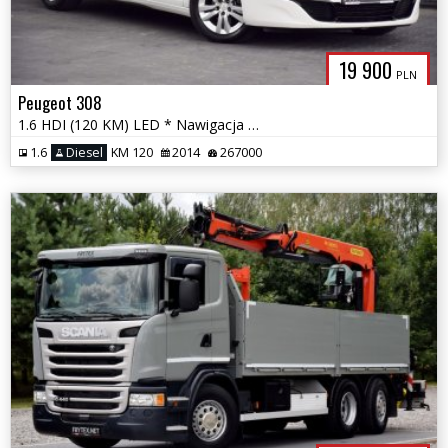
19 900
PLN
Peugeot 308
1.6 HDI (120 KM) LED * Nawigacja * Gwarancja *
1.6
Diesel
KM 120
2014
267000