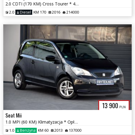
2.0 CDTI (170 KM) Cross Tourer * 4x4 * Panorama * Xenon * El. Klapa *
2.0
Diesel
KM 170
2016
214000
13 900
PLN
Seat Mii
1.0 MPI (60 KM) Klimatyzacja * Opłacony * Pisemna Gwarancja
1.0
Benzyna
KM 60
2013
137000