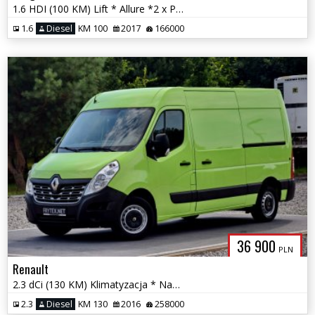
1.6 HDI (100 KM) Lift * Allure *2 x PDC * Półskóra * Nawigacja *
1.6
Diesel
KM 100
2017
166000
36 900
PLN
Renault
2.3 dCi (130 KM) Klimatyzacja * Nawigacja * 3 os. * PDC * Hak *
2.3
Diesel
KM 130
2016
258000