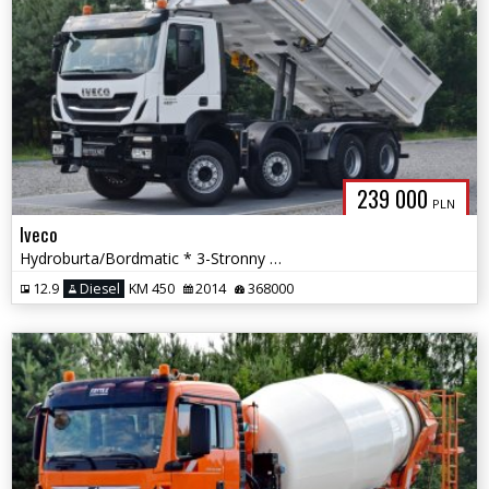
239 000
PLN
Iveco
Hydroburta/Bordmatic * 3-Stronny Meiller Kipper * EEV * Automat *
12.9
Diesel
KM 450
2014
368000