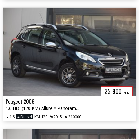
22 900
PLN
Peugeot 2008
1.6 HDI (120 KM) Allure * Panorama * Półskóra * PDC * Nawigacja *
1.6
Diesel
KM 120
2015
210000