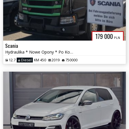
179 000
PLN
Scania
Hydraulika * Nowe Opony * Po Kontrakacie *
12.7
Diesel
KM 450
2019
750000