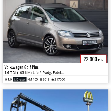
22 900
PLN
Volkswagen Golf Plus
1.6 TDI (105 KM) Life * Podg. Fotele * 2xPDC * Climatronic * Gwarancja
1.6
Diesel
KM 105
2013
217000