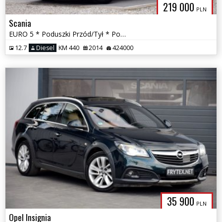
219 000
PLN
Scania
EURO 5 * Poduszki Przód/Tył * Podnoszona/Skrętna Oś * LED * Kamera *
12.7
Diesel
KM 440
2014
424000
35 900
PLN
Opel Insignia