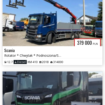
379 000
PLN
Scania
Rotator * Chwytak * Podnoszona/Skrętna Oś *
12.7
Diesel
KM 410
2018
314000