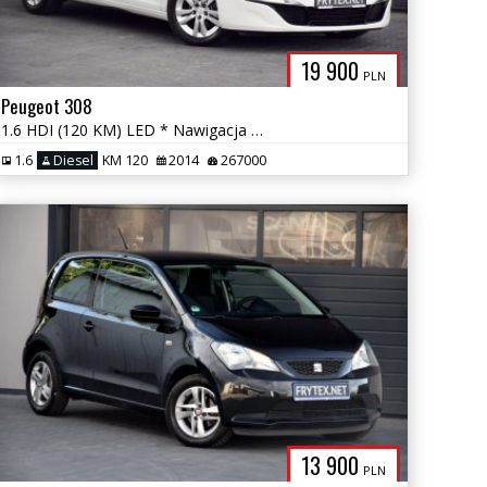
19 900
PLN
Peugeot 308
1.6 HDI (120 KM) LED * Nawigacja * Gwarancja *
1.6
Diesel
KM 120
2014
267000
13 900
PLN