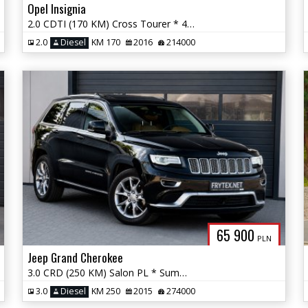
Opel Insignia
2.0 CDTI (170 KM) Cross Tourer * 4x4 * Panorama * Xenon * El. Klapa *
2.0
Diesel
KM 170
2016
214000
65 900
PLN
Jeep Grand Cherokee
3.0 CRD (250 KM) Salon PL * Summit * 4x4 * Panorama * El. Klapa * LED
3.0
Diesel
KM 250
2015
274000