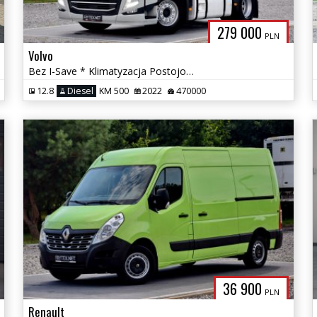
279 000
PLN
Volvo
Bez I-Save * Klimatyzacja Postojowa * ACC * 2 Baki * LED *
12.8
Diesel
KM 500
2022
470000
36 900
PLN
Renault