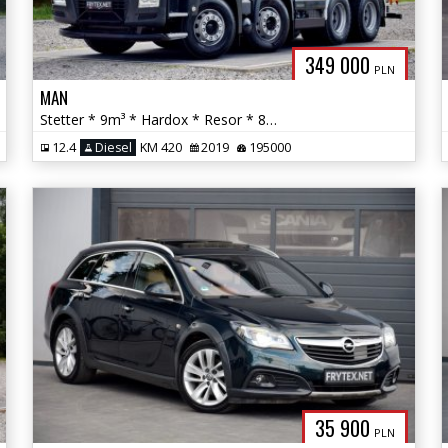
349 000
PLN
MAN
Stetter * 9m³ * Hardox * Resor * 8x4 * Automat * Nowe Opony * Kamera *
12.4
Diesel
KM 420
2019
195000
35 900
PLN