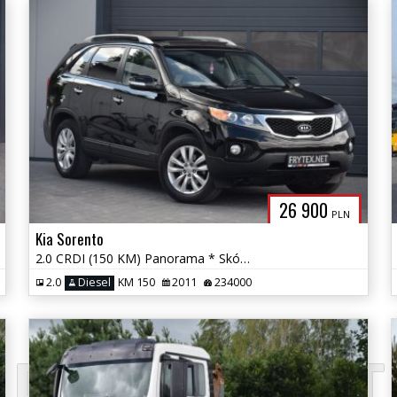
26 900
PLN
Kia Sorento
2.0 CRDI (150 KM) Panorama * Skóra * El. Fotel * Nawigacja * Gwarancja
2.0
Diesel
KM 150
2011
234000