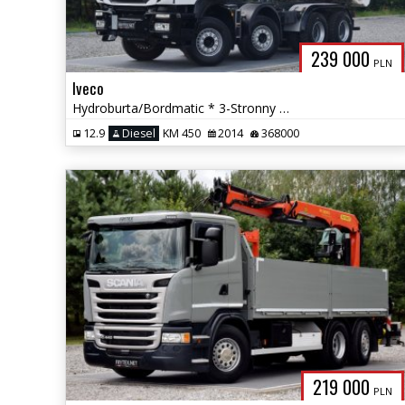
239 000
PLN
Iveco
Hydroburta/Bordmatic * 3-Stronny Meiller Kipper * EEV * Automat *
12.9
Diesel
KM 450
2014
368000
219 000
PLN