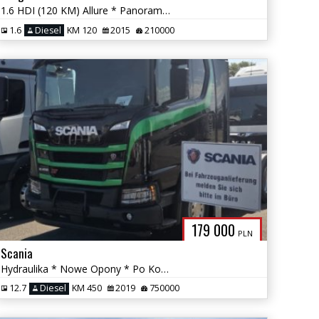
1.6 HDI (120 KM) Allure * Panorama * Półskóra * PDC * Nawigacja *
1.6
Diesel
KM 120
2015
210000
179 000
PLN
Scania
Hydraulika * Nowe Opony * Po Kontrakacie *
12.7
Diesel
KM 450
2019
750000