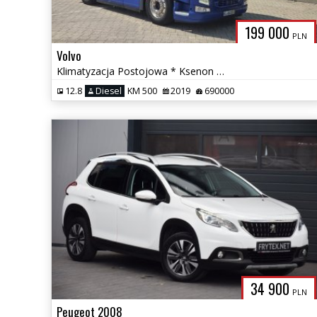
199 000
PLN
Volvo
Klimatyzacja Postojowa * Ksenon * LED * Alufelgi Alcoa *
12.8
Diesel
KM 500
2019
690000
34 900
PLN
Peugeot 2008