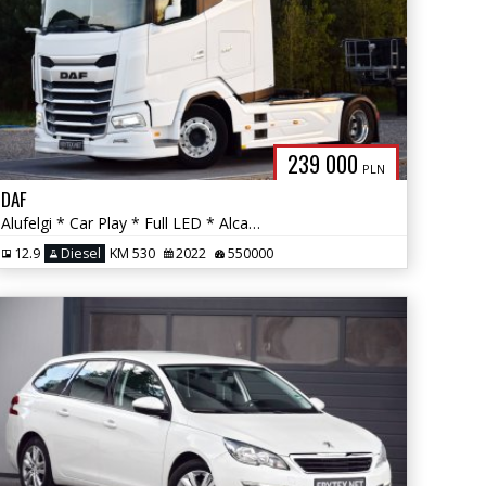
239 000
PLN
DAF
Alufelgi * Car Play * Full LED * Alcantara * DAF Premium Audio *
12.9
Diesel
KM 530
2022
550000