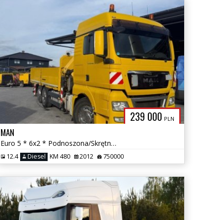
239 000
PLN
MAN
Euro 5 * 6x2 * Podnoszona/Skrętna Oś *
12.4
Diesel
KM 480
2012
750000