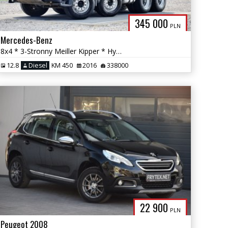
345 000
PLN
Mercedes-Benz
8x4 * 3-Stronny Meiller Kipper * Hydroburta/Bordmatic * Automat *
12.8
Diesel
KM 450
2016
338000
22 900
PLN
Peugeot 2008