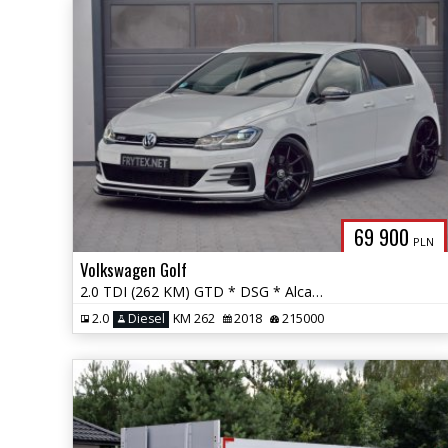
69 900
PLN
Volkswagen Golf
2.0 TDI (262 KM) GTD * DSG * Alcantara * Maxton Design * Ambiente *
2.0
Diesel
KM 262
2018
215000