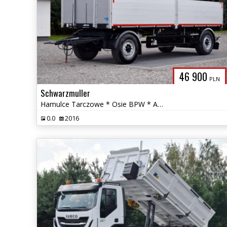
46 900
PLN
Schwarzmuller
Hamulce Tarczowe * Osie BPW * Aluminiowe Burty * Duomatic
0.0
2016