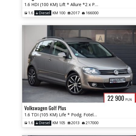
1.6 HDI (100 KM) Lift * Allure *2 x PDC * Półskóra * Nawigacja *
1.6
Diesel
KM 100
2017
166000
22 900
PLN
Volkswagen Golf Plus
1.6 TDI (105 KM) Life * Podg. Fotele * 2xPDC * Climatronic * Gwarancja
1.6
Diesel
KM 105
2013
217000