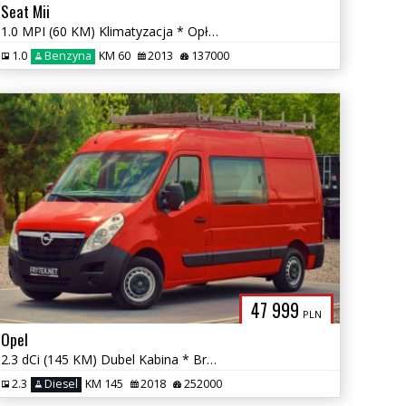
Seat Mii
1.0 MPI (60 KM) Klimatyzacja * Opłacony * Pisemna Gwarancja
1.0
Benzyna
KM 60
2013
137000
47 999
PLN
Opel
2.3 dCi (145 KM) Dubel Kabina * Brygadówka * 7 os. * Klimatyzacja *
2.3
Diesel
KM 145
2018
252000