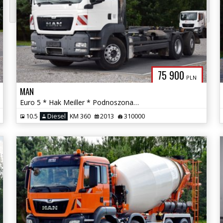
FRYTEX.NET
75 900
PLN
MAN
Euro 5 * Hak Meiller * Podnoszona/Skrętna Oś * Kamera Cofania *
10.5
Diesel
KM 360
2013
310000