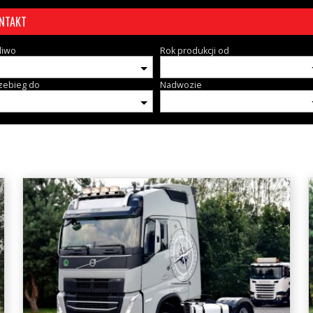
NTAKT
liwo
Rok produkcji od
zebieg do
Nadwozie