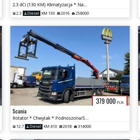
2.3 dCi (130 KM) Klimatyzacja * Nawigacja * 3 os. * PDC * Hak *
2.3
Diesel
KM 130
2016
258000
379 000
PLN
Scania
Rotator * Chwytak * Podnoszona/Skrętna Oś *
12.7
Diesel
KM 410
2018
314000