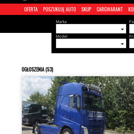
OFERTA
POSZUKUJĘ AUTO
SKUP
CARGWARANT
KO
Marka
Pa
Model
Pr
OGŁOSZENIA (53)