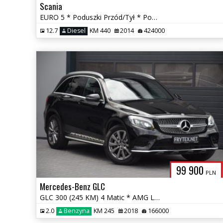
Scania
EURO 5 * Poduszki Przód/Tył * Podnoszona/Skrętna Oś * LED * Kamera *
12.7
Diesel
KM 440
2014
424000
99 900
PLN
Mercedes-Benz GLC
GLC 300 (245 KM) 4 Matic * AMG Line * Serwis ASO * Gwarancja *
2.0
Benzyna
KM 245
2018
166000